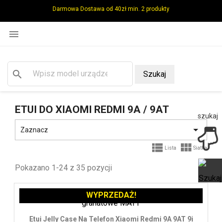
Darmowa Dostawa od 40zł min. 2 produkty

search
Szukaj
ETUI DO XIAOMI REDMI 9A / 9AT
szukaj

Zaznacz


Lista
Siatka
Pokazano 1-24 z 35 pozycji
WYPRZEDAŻ!
Ot
Etui Jelly Case Na Telefon Xiaomi Redmi 9A 9AT 9i