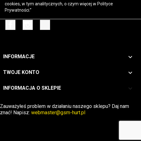
cookies, w tym analitycznych, o czym więcej w
Polityce
Prywatności
.”
Facebook
Instagram
TikTok

INFORMACJE

TWOJE KONTO
keyboard_arrow_down
INFORMACJA O SKLEPIE
Zwrot →
Zauważyłeś problem w działaniu naszego sklepu? Daj nam
znać! Napisz:
webmaster@gsm-hurt.pl