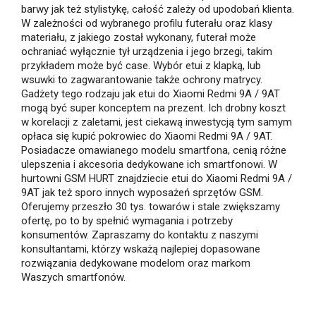
barwy jak też stylistykę, całość zależy od upodobań klienta.
W zależności od wybranego profilu futerału oraz klasy
materiału, z jakiego został wykonany, futerał może
ochraniać wyłącznie tył urządzenia i jego brzegi, takim
przykładem może być case. Wybór etui z klapką, lub
wsuwki to zagwarantowanie także ochrony matrycy.
Gadżety tego rodzaju jak etui do Xiaomi Redmi 9A / 9AT
mogą być super konceptem na prezent. Ich drobny koszt
w korelacji z zaletami, jest ciekawą inwestycją tym samym
opłaca się kupić pokrowiec do Xiaomi Redmi 9A / 9AT.
Posiadacze omawianego modelu smartfona, cenią różne
ulepszenia i akcesoria dedykowane ich smartfonowi. W
hurtowni GSM HURT znajdziecie etui do Xiaomi Redmi 9A /
9AT jak też sporo innych wyposażeń sprzętów GSM.
Oferujemy przeszło 30 tys. towarów i stale zwiększamy
ofertę, po to by spełnić wymagania i potrzeby
konsumentów. Zapraszamy do kontaktu z naszymi
konsultantami, którzy wskażą najlepiej dopasowane
rozwiązania dedykowane modelom oraz markom
Waszych smartfonów.