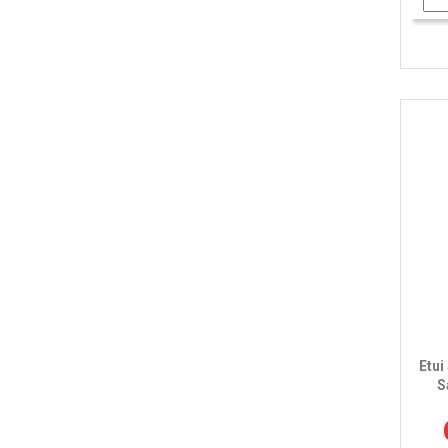
Etui
S