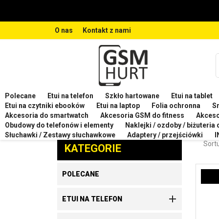
O nas
Kontakt z nami
Polecane
Etui na telefon
Szkło hartowane
Etui na tablet
Strona główna
Etui na telefon
Etui na telefon SA
Etui na czytniki ebooków
Etui na laptop
Folia ochronna
S
Akcesoria do smartwatch
Akcesoria GSM do fitness
Akces
ETU
Obudowy do telefonów i elementy
Naklejki / ozdoby / biżuteria
Zaproponuj produkt
Słuchawki / Zestawy słuchawkowe
Adaptery / przejściówki
I
Sortu
KATEGORIE
POLECANE

ETUI NA TELEFON