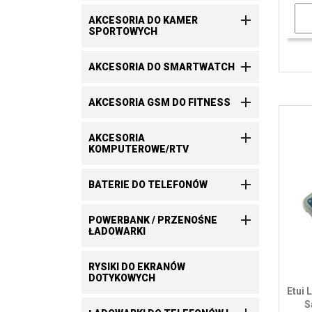

AKCESORIA DO KAMER
SPORTOWYCH

AKCESORIA DO SMARTWATCH

AKCESORIA GSM DO FITNESS

AKCESORIA
KOMPUTEROWE/RTV

BATERIE DO TELEFONÓW

POWERBANK / PRZENOŚNE
ŁADOWARKI
RYSIKI DO EKRANÓW
DOTYKOWYCH
Etui 
S