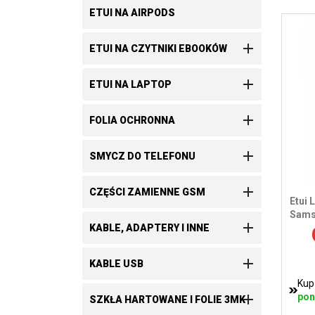
ETUI NA AIRPODS

ETUI NA CZYTNIKI EBOOKÓW

ETUI NA LAPTOP

FOLIA OCHRONNA

SMYCZ DO TELEFONU

CZĘŚCI ZAMIENNE GSM
Etui 
Samsu

KABLE, ADAPTERY I INNE

KABLE USB
Kup

pon
SZKŁA HARTOWANE I FOLIE 3MK