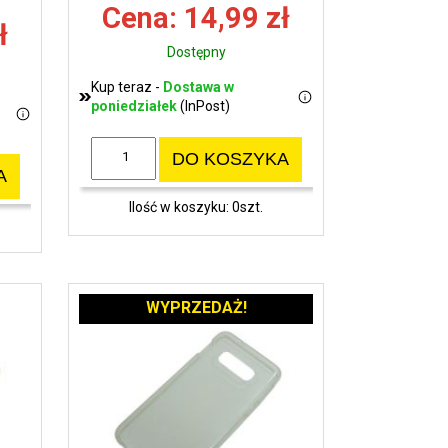
Cena: 14,99 zł
ł
Dostępny
Kup teraz -
Dostawa w
poniedziałek
(InPost)
DO KOSZYKA
A
Ilość w koszyku: 0szt.
WYPRZEDAŻ!