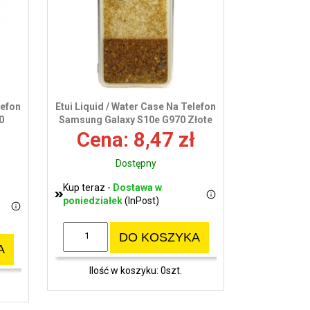
wy
lefon
Etui Liquid / Water Case Na Telefon
0
Samsung Galaxy S10e G970 Złote
Cena: 8,47 zł
Dostępny
Kup teraz -
Dostawa w
poniedziałek
(InPost)
DO KOSZYKA
A
Ilość w koszyku: 0szt.