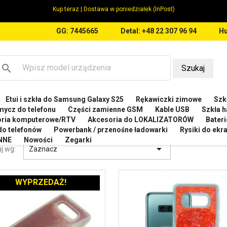
Kup teraz | Dostawa w poniedziałek (InPost)
GG: 7445665
Detal: +48 22 307 96 94
Hu
search
Szukaj
Etui i szkła do Samsung Galaxy S25
Rękawiczki zimowe
Szkł
MSUNG
Etui do Samsung Galaxy S10e G970
mycz do telefonu
Części zamienne GSM
Kable USB
Szkła h
oria komputerowe/RTV
Akcesoria do LOKALIZATORÓW
Bateri
I DO SAMSUNG GALAXY S10E G970
 do telefonów
Powerbank / przenośne ładowarki
Rysiki do ek
NNE
Nowości
Zegarki

j wg:
Zaznacz
WYPRZEDAŻ!