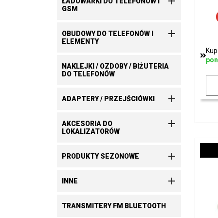

ŁADOWARKI DO TELEFONÓW I
GSM

OBUDOWY DO TELEFONÓW I
ELEMENTY
Kup
pon
NAKLEJKI / OZDOBY / BIŻUTERIA
DO TELEFONÓW

ADAPTERY / PRZEJŚCIÓWKI

AKCESORIA DO
LOKALIZATORÓW

PRODUKTY SEZONOWE

INNE
TRANSMITERY FM BLUETOOTH