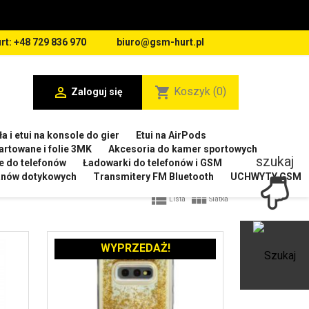
rt: +48 729 836 970
biuro@gsm-hurt.pl

shopping_cart
Koszyk
(0)
Zaloguj się
a i etui na konsole do gier
Etui na AirPods
artowane i folie 3MK
Akcesoria do kamer sportowych
szukaj
e do telefonów
Ładowarki do telefonów i GSM
ranów dotykowych
Transmitery FM Bluetooth
UCHWYTY GSM


Lista
Siatka
WYPRZEDAŻ!
Ot