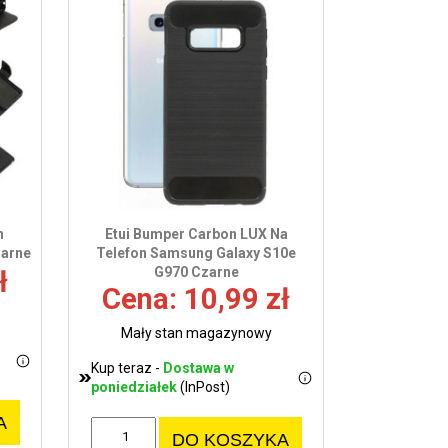
n
Etui Bumper Carbon LUX Na
zarne
Telefon Samsung Galaxy S10e
G970 Czarne
ł
Cena: 10,99 zł
Mały stan magazynowy
Kup teraz -
Dostawa w
poniedziałek
(InPost)
A
DO KOSZYKA