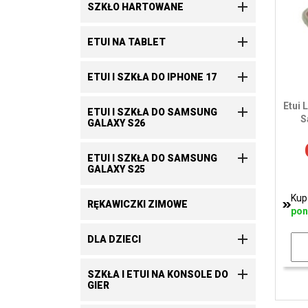

SZKŁO HARTOWANE

ETUI NA TABLET

ETUI I SZKŁA DO IPHONE 17
Etui 

ETUI I SZKŁA DO SAMSUNG
S
GALAXY S26

ETUI I SZKŁA DO SAMSUNG
GALAXY S25
Kup
RĘKAWICZKI ZIMOWE
pon

DLA DZIECI

SZKŁA I ETUI NA KONSOLE DO
GIER