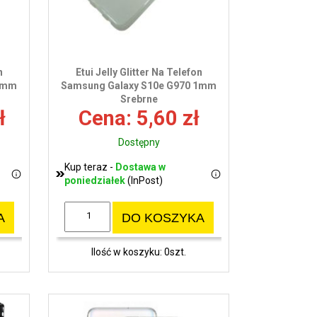
n
Etui Jelly Glitter Na Telefon
 1mm
Samsung Galaxy S10e G970 1mm
Srebrne
ł
Cena: 5,60 zł
Dostępny
Kup teraz -
Dostawa w
poniedziałek
(InPost)
A
DO KOSZYKA
Ilość w koszyku: 0szt.