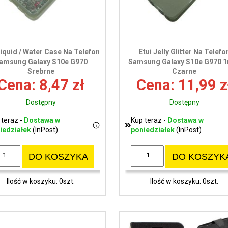
Liquid / Water Case Na Telefon
Etui Jelly Glitter Na Telefo
amsung Galaxy S10e G970
Samsung Galaxy S10e G970
Srebrne
Czarne
Cena: 8,47 zł
Cena: 11,99 z
Dostępny
Dostępny
 teraz -
Dostawa w
Kup teraz -
Dostawa w
iedziałek
(InPost)
poniedziałek
(InPost)
DO KOSZYKA
DO KOSZYK
Ilość w koszyku: 0szt.
Ilość w koszyku: 0szt.