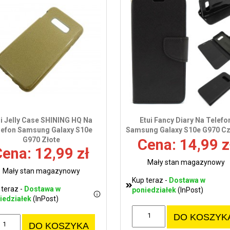
ui Jelly Case SHINING HQ Na
Etui Fancy Diary Na Telefo
lefon Samsung Galaxy S10e
Samsung Galaxy S10e G970 C
G970 Złote
Cena: 14,99 z
ena: 12,99 zł
Mały stan magazynowy
Mały stan magazynowy
Kup teraz -
Dostawa w
 teraz -
Dostawa w
poniedziałek
(InPost)
iedziałek
(InPost)
DO KOSZYK
DO KOSZYKA