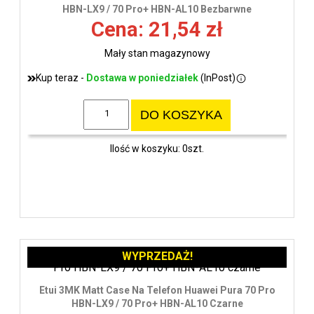
wys
HBN-LX9 / 70 Pro+ HBN-AL10 Bezbarwne
Cena: 21,54 zł
Mały stan magazynowy
Kup teraz -
Dostawa w poniedziałek
(InPost)
DO KOSZYKA
Ilość w koszyku: 0szt.
WYPRZEDAŻ!
Etui 3MK Matt Case Na Telefon Huawei Pura 70 Pro
HBN-LX9 / 70 Pro+ HBN-AL10 Czarne