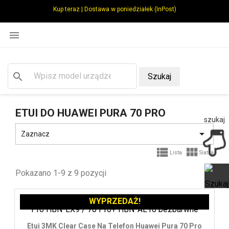
Kup teraz | Dostawa w poniedziałek (InPost)

search
Szukaj
ETUI DO HUAWEI PURA 70 PRO
szukaj

Zaznacz


Lista
Siatka
Pokazano 1-9 z 9 pozycji
WYPRZEDAŻ!
Ot
Etui 3MK Clear Case Na Telefon Huawei Pura 70 Pro