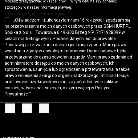
Możesz zrezygnować w każdej chwili. W tym celu należy odnaleźć
szczegóły w naszej informacji prawnej.
Oświadczam, iż... Zobacz więcej
„Oświadczam, iż ukończyłem/am 16 rok życia i zgadzam się
na przetwarzanie moich danych osobowych przez GSM-HURT.PL
Spółka z o.o. ul. Towarowa 6 49-300 Brzeg NIP: 7471928099 w
celach marketingowych. Podanie danych jest dobrowolne.
Podstawą przetwarzania danych jest moja zgoda. Mam prawo
wycofania zgody w dowolnym momencie. Dane osobowe będą
przetwarzane do czasu odwołania zgody. Mam prawo żądania od
administratora dostępu do moich danych osobowych, ich
sprostowania, usunięcia lub ograniczenia przetwarzania, a także
prawo wniesienia skargi do organu nadzorczego. Strona stosuje
profilowanie użytkowników m.in. za pośrednictwem plików
cookies, w tym analitycznych, o czym więcej w
Polityce
Prywatności
.”
Facebook
Instagram
TikTok