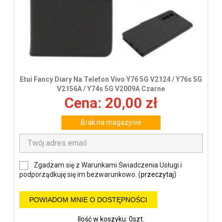
Etui Fancy Diary Na Telefon Vivo Y76 5G V2124 / Y76s 5G
V2156A / Y74s 5G V2009A Czarne
Cena: 20,00 zł
Brak na magazynie
Zgadzam się z Warunkami Świadczenia Usługi i
podporządkuję się im bezwarunkowo. (
przeczytaj
)
POWIADOM MNIE O DOSTĘPNOŚCI
Ilość w koszyku: 0szt.