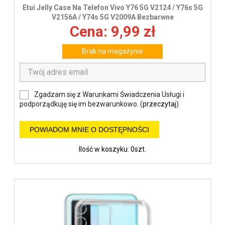
Etui Jelly Case Na Telefon Vivo Y76 5G V2124 / Y76s 5G
V2156A / Y74s 5G V2009A Bezbarwne
Cena: 9,99 zł
Brak na magazynie
Zgadzam się z Warunkami Świadczenia Usługi i
podporządkuję się im bezwarunkowo. (
przeczytaj
)
POWIADOM MNIE O DOSTĘPNOŚCI
Ilość w koszyku: 0szt.