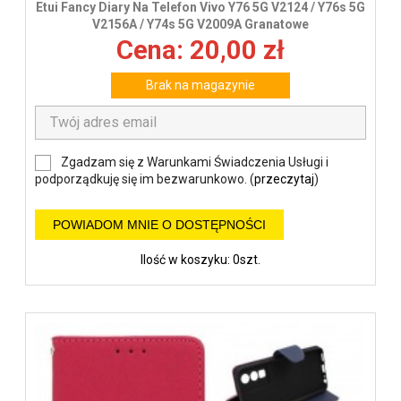
Etui Fancy Diary Na Telefon Vivo Y76 5G V2124 / Y76s 5G
V2156A / Y74s 5G V2009A Granatowe
Cena: 20,00 zł
Brak na magazynie
Zgadzam się z Warunkami Świadczenia Usługi i
podporządkuję się im bezwarunkowo. (
przeczytaj
)
POWIADOM MNIE O DOSTĘPNOŚCI
Ilość w koszyku: 0szt.