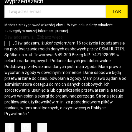
wyprzedażach
Możesz zrezygnować w każdej chwili. W tym celu należy odnaleźć
szczegóły w naszej informacji prawnej.
Oświadczam, iż... Zobacz więcej
„Oświadczam, iż ukończyłem/am 16 rok życia i zgadzam się
na przetwarzanie moich danych osobowych przez GSM-HURT.PL
Spółka z o.o. ul. Towarowa 6 49-300 Brzeg NIP: 7471928099 w
celach marketingowych. Podanie danych jest dobrowolne.
Podstawą przetwarzania danych jest moja zgoda. Mam prawo
wycofania zgody w dowolnym momencie. Dane osobowe będą
przetwarzane do czasu odwołania zgody. Mam prawo żądania od
administratora dostępu do moich danych osobowych, ich
sprostowania, usunięcia lub ograniczenia przetwarzania, a także
prawo wniesienia skargi do organu nadzorczego. Strona stosuje
profilowanie użytkowników m.in. za pośrednictwem plików
cookies, w tym analitycznych, o czym więcej w
Polityce
Prywatności
.”
Facebook
Instagram
TikTok