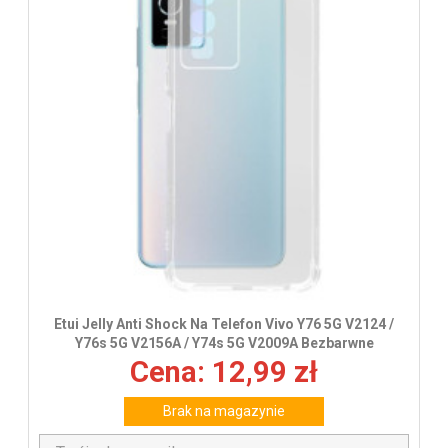
wys
Etui Jelly Anti Shock Na Telefon Vivo Y76 5G V2124 /
Y76s 5G V2156A / Y74s 5G V2009A Bezbarwne
Cena: 12,99 zł
Brak na magazynie