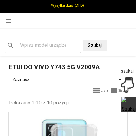
Wysyłka dziś:
(DPD)

search
Szukaj
ETUI DO VIVO Y74S 5G V2009A
szukaj

Zaznacz


Lista
Siatka
Pokazano 1-10 z 10 pozycji
Ot