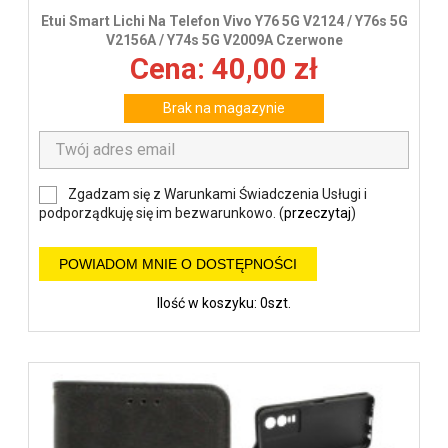
Etui Smart Lichi Na Telefon Vivo Y76 5G V2124 / Y76s 5G
V2156A / Y74s 5G V2009A Czerwone
Cena: 40,00 zł
Brak na magazynie
Zgadzam się z Warunkami Świadczenia Usługi i
podporządkuję się im bezwarunkowo. (
przeczytaj
)
POWIADOM MNIE O DOSTĘPNOŚCI
Ilość w koszyku: 0szt.