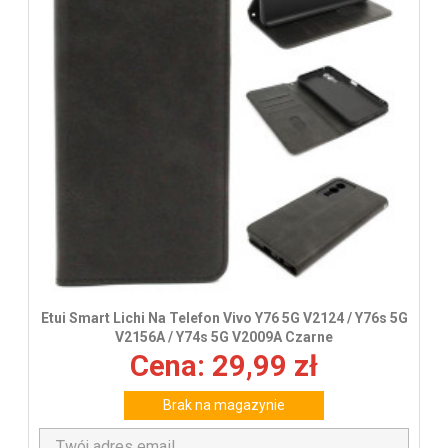
Etui Smart Lichi Na Telefon Vivo Y76 5G V2124 / Y76s 5G
V2156A / Y74s 5G V2009A Czarne
Cena: 29,99 zł
Brak na magazynie