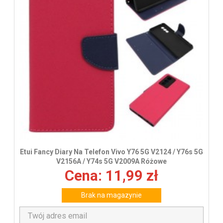
Etui Fancy Diary Na Telefon Vivo Y76 5G V2124 / Y76s 5G
V2156A / Y74s 5G V2009A Różowe
Cena: 11,99 zł
Brak na magazynie