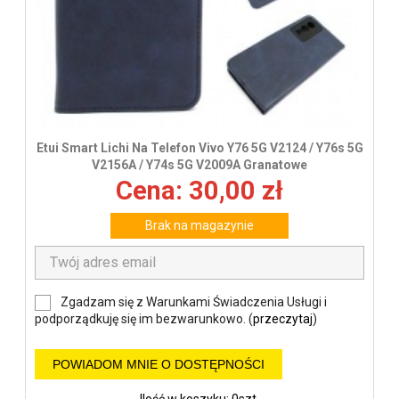
Etui Smart Lichi Na Telefon Vivo Y76 5G V2124 / Y76s 5G
V2156A / Y74s 5G V2009A Granatowe
Cena: 30,00 zł
Brak na magazynie
Zgadzam się z Warunkami Świadczenia Usługi i
podporządkuję się im bezwarunkowo. (
przeczytaj
)
POWIADOM MNIE O DOSTĘPNOŚCI