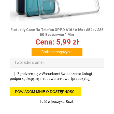
Etui Jelly Case Na Telefon OPPO A16 / A16s / A54s / A55
5G Bezbarwne 1 Mm
Cena: 5,99 zł
Brak na magazynie
Zgadzam się z Warunkami Świadczenia Usługi i
podporządkuję się im bezwarunkowo. (
przeczytaj
)
POWIADOM MNIE O DOSTĘPNOŚCI
Ilość w koszyku: 0szt.