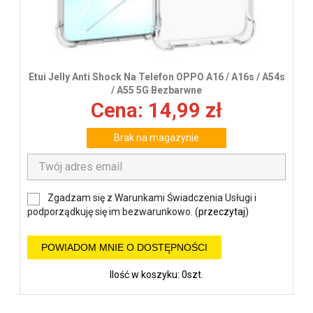
Etui Jelly Anti Shock Na Telefon OPPO A16 / A16s / A54s
/ A55 5G Bezbarwne
Cena: 14,99 zł
Brak na magazynie
Zgadzam się z Warunkami Świadczenia Usługi i
podporządkuję się im bezwarunkowo. (
przeczytaj
)
POWIADOM MNIE O DOSTĘPNOŚCI
Ilość w koszyku: 0szt.