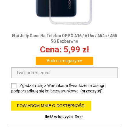
Etui Jelly Case Na Telefon OPPO A16 / A16s / A54s / A55
5G Bezbarwne
Cena: 5,99 zł
Brak na magazynie
Zgadzam się z Warunkami Świadczenia Usługi i
podporządkuję się im bezwarunkowo. (
przeczytaj
)
POWIADOM MNIE O DOSTĘPNOŚCI
Ilość w koszyku: 0szt.