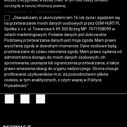
Możesz zrezygnować w każdej chwili. W tym celu należy odnaleźć
szczegóły w naszej informacji prawnej.
Oświadczam, iż... Zobacz więcej
„Oświadczam, iż ukończyłem/am 16 rok życia i zgadzam się
na przetwarzanie moich danych osobowych przez GSM-HURT.PL
Spółka z o.o. ul. Towarowa 6 49-300 Brzeg NIP: 7471928099 w
celach marketingowych. Podanie danych jest dobrowolne.
Podstawą przetwarzania danych jest moja zgoda. Mam prawo
wycofania zgody w dowolnym momencie. Dane osobowe będą
przetwarzane do czasu odwołania zgody. Mam prawo żądania od
administratora dostępu do moich danych osobowych, ich
sprostowania, usunięcia lub ograniczenia przetwarzania, a także
prawo wniesienia skargi do organu nadzorczego. Strona stosuje
profilowanie użytkowników m.in. za pośrednictwem plików
cookies, w tym analitycznych, o czym więcej w
Polityce
Prywatności
.”
Facebook
Instagram
TikTok