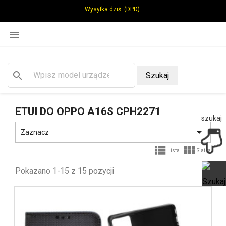
Wysyłka dziś:
(DPD)

search
Szukaj
ETUI DO OPPO A16S CPH2271
szukaj

Zaznacz


Lista
Siatka
Pokazano 1-15 z 15 pozycji
Ot