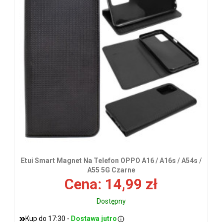
wys
Etui Smart Magnet Na Telefon OPPO A16 / A16s / A54s /
A55 5G Czarne
Cena: 14,99 zł
Dostępny
Kup do 17:30 -
Dostawa jutro