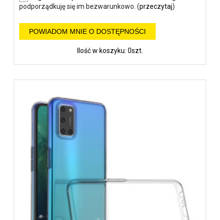
podporządkuję się im bezwarunkowo. (
przeczytaj
)
POWIADOM MNIE O DOSTĘPNOŚCI
Ilość w koszyku: 0szt.