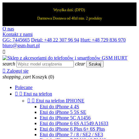
Wysyłka dziś:
(DPD)
Darmowa Dostawa od 40zł min. 2 produkty
O nas
Kontakt z nami
GG: 7445665
Detal: +48 22 307 96 94
Hurt: +48 729 836 970
biuro@gsm-hurt.pl

search
clear
Szukaj

Zaloguj się
shopping_cart
Koszyk
(0)
Polecane


Etui na telefon


Etui na telefon IPHONE
Etui do iPhone 4 4S
Etui do iPhone 5 5S SE
Etui do iPhone 5C A1456
Etui do iPhone 6 6S A1549 A1633
Etui do iPhone 6 Plus 6+ 6S Plus
Etui do iPhone 7 / 8 / SE2 / SE3