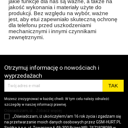
jakie funkcje dla nas są ważne, a także na
jakość wykonania i materiały użyte do
produkcji. Bez względu na wybór, ważne
jest, aby etui zapewniało skuteczną ochronę
dla telefonu przed uszkodzeniami
mechanicznymi i innymi czynnikami
zewnętrznymi.
Otrzymuj informację o nowościach i
wyprzedażach
Możesz zrezygnować w każdej chwili. W tym celu należy odnaleźć
szczegóły w naszej informacji prawnej.
Oświadczam, iż... Zobacz więcej
„Oświadczam, iż ukończyłem/am 16 rok życia i zgadzam się
na przetwarzanie moich danych osobowych przez GSM-HURT.PL
Spółka z o.o. ul. Towarowa 6 49-300 Brzeg NIP: 7471928099 w