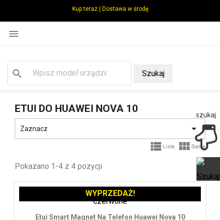
Kup teraz | Dostawa w środę

search
Szukaj
ETUI DO HUAWEI NOVA 10
szukaj

Zaznacz


Lista
Siatka
Pokazano 1-4 z 4 pozycji
WYPRZEDAŻ!
Ot
Etui Smart Magnet Na Telefon Huawei Nova 10