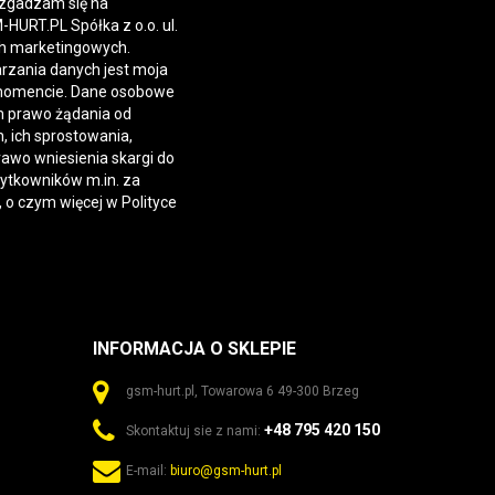
 zgadzam się na
URT.PL Spółka z o.o. ul.
h marketingowych.
rzania danych jest moja
momencie. Dane osobowe
 prawo żądania od
 ich sprostowania,
rawo wniesienia skargi do
żytkowników m.in. za
, o czym więcej w
Polityce
INFORMACJA O SKLEPIE
gsm-hurt.pl, Towarowa 6 49-300 Brzeg
+48 795 420 150
Skontaktuj sie z nami:
E-mail:
biuro@gsm-hurt.pl