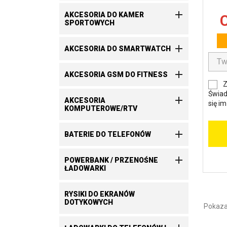

AKCESORIA DO KAMER
C
SPORTOWYCH

AKCESORIA DO SMARTWATCH

AKCESORIA GSM DO FITNESS
Z
Świad

AKCESORIA
się i
KOMPUTEROWE/RTV

BATERIE DO TELEFONÓW

POWERBANK / PRZENOŚNE
ŁADOWARKI
RYSIKI DO EKRANÓW
DOTYKOWYCH
Pokazan