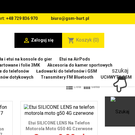
rt: +48 729 836 970
biuro@gsm-hurt.pl

shopping_cart
Koszyk
(0)
Zaloguj się
a i etui na konsole do gier
Etui na AirPods
artowane i folie 3MK
Akcesoria do kamer sportowych
szukaj
e do telefonów
Ładowarki do telefonów i GSM
ranów dotykowych
Transmitery FM Bluetooth
UCHWYTY GSM


Lista
Siatka
Ot
Etui SILICONE LENS Na Telefon
Motorola Moto G50 4G Czerwone
on
7