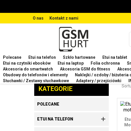
O nas
Kontakt z nami
Polecane
Etui na telefon
Szkło hartowane
Etui na tablet
Strona główna
Etui na telefon
Etui na telefon M
Etui na czytniki ebooków
Etui na laptop
Folia ochronna
S
Akcesoria do smartwatch
Akcesoria GSM do fitness
Akces
ETU
Obudowy do telefonów i elementy
Naklejki / ozdoby / biżuteria
Zaproponuj produkt
Słuchawki / Zestawy słuchawkowe
Adaptery / przejściówki
I
Sortu
KATEGORIE
POLECANE

ETUI NA TELEFON
Etu
Mot