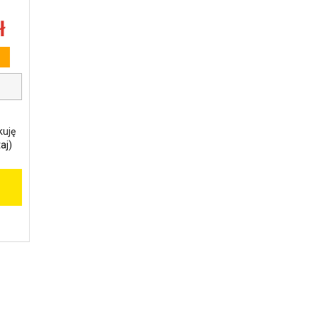
ł
kuję
aj
)