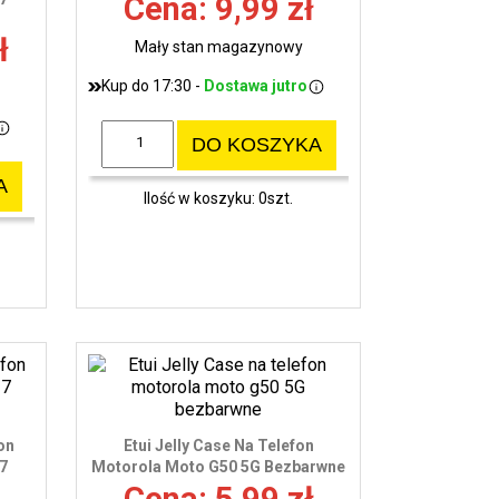
Cena: 9,99 zł
wy
ł
Mały stan magazynowy
Kup do 17:30 -
Dostawa jutro
DO KOSZYKA
A
Ilość w koszyku: 0szt.
on
Etui Jelly Case Na Telefon
7
Motorola Moto G50 5G Bezbarwne