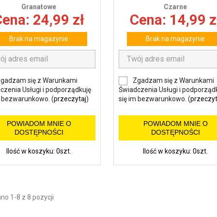
Granatowe
Czarne
ena: 24,99 zł
Cena: 14,99 z
Brak na magazynie
Brak na magazynie
gadzam się z Warunkami
Zgadzam się z Warunkami
czenia Usługi i podporządkuję
Świadczenia Usługi i podporząd
m bezwarunkowo. (
przeczytaj
)
się im bezwarunkowo. (
przeczyt
POWIADOM MNIE O
POWIADOM MNIE O
DOSTĘPNOŚCI
DOSTĘPNOŚCI
Ilość w koszyku: 0szt.
Ilość w koszyku: 0szt.
o 1-8 z 8 pozycji