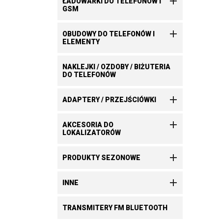

ŁADOWARKI DO TELEFONÓW I
GSM

OBUDOWY DO TELEFONÓW I
ELEMENTY
NAKLEJKI / OZDOBY / BIŻUTERIA
DO TELEFONÓW

ADAPTERY / PRZEJŚCIÓWKI

AKCESORIA DO
LOKALIZATORÓW

PRODUKTY SEZONOWE

INNE
TRANSMITERY FM BLUETOOTH