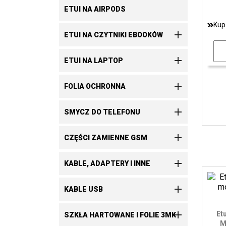
ETUI NA AIRPODS
Kup

ETUI NA CZYTNIKI EBOOKÓW

ETUI NA LAPTOP

FOLIA OCHRONNA

SMYCZ DO TELEFONU

CZĘŚCI ZAMIENNE GSM

KABLE, ADAPTERY I INNE

KABLE USB

Et
SZKŁA HARTOWANE I FOLIE 3MK
M