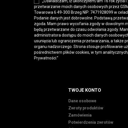
„Oświadczam, iż ukończyłem/am 16 rok życia i
przetwarzanie moich danych osobowych przez GSM-H
Towarowa 6 49-300 Brzeg NIP: 7471928099 w celac
Podanie danych jest dobrowolne. Podstawą przetwa
zgoda. Mam prawo wycofania zgody w dowolnym 
będą przetwarzane do czasu odwołania zgody. Mam
administratora dostępu do moich danych osobowych,
usunięcia lub ograniczenia przetwarzania, a także p
organu nadzorczego. Strona stosuje profilowanie u
pośrednictwem plików cookies, w tym analitycznych
Prywatności
.”
TWOJE KONTO
Dane osobowe
Zwroty produktów
Zamówienia
Potwierdzenia zwrotów