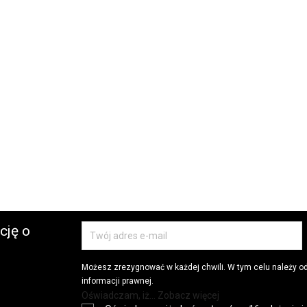
cję o
Możesz zrezygnować w każdej chwili. W tym celu należy o
informacji prawnej.
Oświadczam, iż... Zobacz więcej