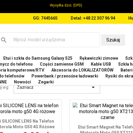
Wysyłka dziś:
(DPD)
GG: 7445665
Detal: +48 22 307 96 94
Hu
search
Szukaj
Etui i szkła do Samsung Galaxy S25
Rękawiczki zimowe
Szkł
OTOROLA
Etui do Motorola Moto G50 5G XT2137
mycz do telefonu
Części zamienne GSM
Kable USB
Szkła h
oria komputerowe/RTV
Akcesoria do LOKALIZATORÓW
Bateri
I DO MOTOROLA MOTO G50 5G XT2137
 do telefonów
Powerbank / przenośne ładowarki
Rysiki do ek
NNE
Nowości
Zegarki

j wg:
Zaznacz
i SILICONE LENS Na Telefon
orola Moto G50 4G Różowe
Etui Smart Magnet Na Telef
Motorola Moto G50 XT213