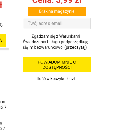
Cena: 5,99 zł
ł
Brak na magazynie
Zgadzam się z Warunkami
A
Świadczenia Usługi i podporządkuję
się im bezwarunkowo. (
przeczytaj
)
POWIADOM MNIE O
DOSTĘPNOŚCI
Ilość w koszyku: 0szt.
on
137