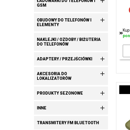

ŁADOWARKI DO TELEFONÓW I
GSM

OBUDOWY DO TELEFONÓW I
ELEMENTY
Kup
pon
NAKLEJKI / OZDOBY / BIŻUTERIA
DO TELEFONÓW

ADAPTERY / PRZEJŚCIÓWKI

AKCESORIA DO
LOKALIZATORÓW

PRODUKTY SEZONOWE

INNE
TRANSMITERY FM BLUETOOTH