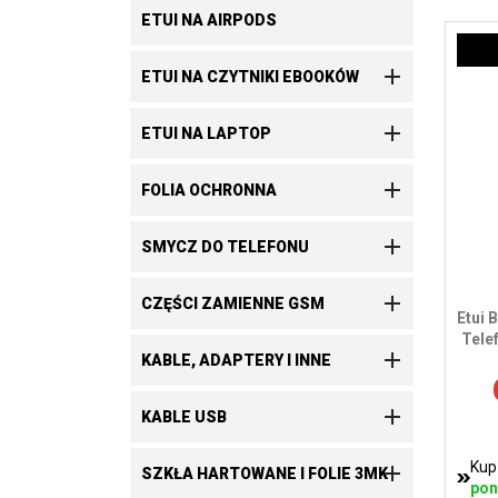
ETUI NA AIRPODS

ETUI NA CZYTNIKI EBOOKÓW

ETUI NA LAPTOP

FOLIA OCHRONNA

SMYCZ DO TELEFONU

CZĘŚCI ZAMIENNE GSM
Etui
Tele

KABLE, ADAPTERY I INNE

KABLE USB
Kup

SZKŁA HARTOWANE I FOLIE 3MK
pon