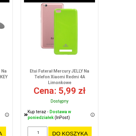
a Na
Etui Futerał Mercury JELLY Na
CKEY
Telefon Xiaomi Redmi 4A
Limonkowe
Cena: 5,99 zł
Dostępny
Kup teraz -
Dostawa w
poniedziałek
(InPost)
A
DO KOSZYKA