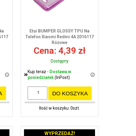
Na
Etui BUMPER GLOSSY TPU Na
6117
Telefon Xiaomi Redmi 4A 2016117
Różowe
Cena: 4,39 zł
Dostępny
Kup teraz -
Dostawa w
poniedziałek
(InPost)
A
DO KOSZYKA
Ilość w koszyku: 0szt.
WYPRZEDAŻ!