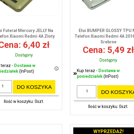
ui Futerał Mercury JELLY Na
Etui BUMPER GLOSSY TPU 
efon Xiaomi Redmi 4A Złoty
Telefon Xiaomi Redmi 4A 201
Srebrne
Cena: 6,40 zł
Cena: 5,49 zł
Dostępny
Dostępny
 teraz -
Dostawa w
Kup teraz -
Dostawa w
iedziałek
(InPost)
poniedziałek
(InPost)
DO KOSZYKA
DO KOSZYK
Ilość w koszyku: 0szt.
Ilość w koszyku: 0szt.
WYPRZEDAŻ!