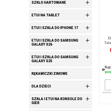

SZKŁO HARTOWANE

ETUI NA TABLET

ETUI I SZKŁA DO IPHONE 17
E

ETUI I SZKŁA DO SAMSUNG
Tel
GALAXY S26

ETUI I SZKŁA DO SAMSUNG
GALAXY S25
Kup
pon
RĘKAWICZKI ZIMOWE

DLA DZIECI

SZKŁA I ETUI NA KONSOLE DO
GIER