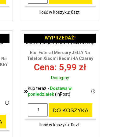
Ilość w koszyku: 0szt.
WYPRZEDAŻ!
Etui Futerał Mercury JELLY Na
Telefon Xiaomi Redmi 4A Czarny
a Na
CKEY
Cena: 5,99 zł
Dostępny
Kup teraz -
Dostawa w
poniedziałek
(InPost)
DO KOSZYKA
A
Ilość w koszyku: 0szt.