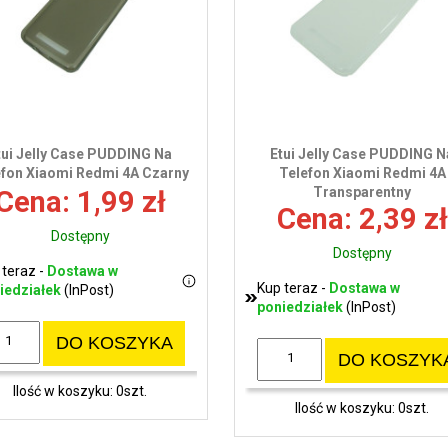
tui Jelly Case PUDDING Na
Etui Jelly Case PUDDING N
efon Xiaomi Redmi 4A Czarny
Telefon Xiaomi Redmi 4A
Transparentny
Cena: 1,99 zł
Cena: 2,39 zł
Dostępny
Dostępny
 teraz -
Dostawa w
Kup teraz -
Dostawa w
iedziałek
(InPost)
poniedziałek
(InPost)
DO KOSZYKA
DO KOSZYK
Ilość w koszyku: 0szt.
Ilość w koszyku: 0szt.