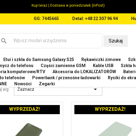
Kup teraz | Dostawa w poniedziałek (InPost)
GG: 7445665
Detal: +48 22 307 96 94
Hu
search
Szukaj
Etui i szkła do Samsung Galaxy S25
Rękawiczki zimowe
Szkł
OMI
Etui do Xiaomi Redmi 4A 2016117
mycz do telefonu
Części zamienne GSM
Kable USB
Szkła h
oria komputerowe/RTV
Akcesoria do LOKALIZATORÓW
Bateri
 DO XIAOMI REDMI 4A 2016117
 do telefonów
Powerbank / przenośne ładowarki
Rysiki do ek
NNE
Nowości
Zegarki

j wg:
Zaznacz
WYPRZEDAŻ!
WYPRZEDAŻ!