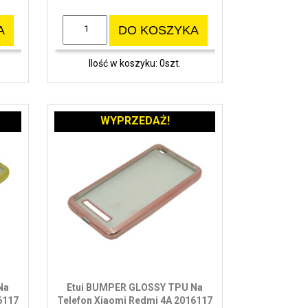
A
DO KOSZYKA
Ilość w koszyku: 0szt.
WYPRZEDAŻ!
Na
Etui BUMPER GLOSSY TPU Na
6117
Telefon Xiaomi Redmi 4A 2016117