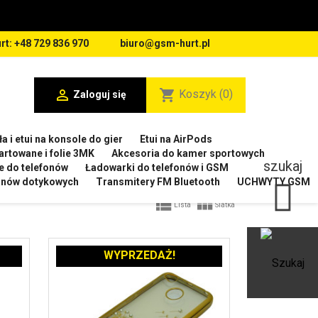
rt: +48 729 836 970
biuro@gsm-hurt.pl

shopping_cart
Koszyk
(0)
Zaloguj się
a i etui na konsole do gier
Etui na AirPods
artowane i folie 3MK
Akcesoria do kamer sportowych
szukaj
e do telefonów
Ładowarki do telefonów i GSM
ranów dotykowych
Transmitery FM Bluetooth
UCHWYTY GSM


Lista
Siatka
WYPRZEDAŻ!
Ot