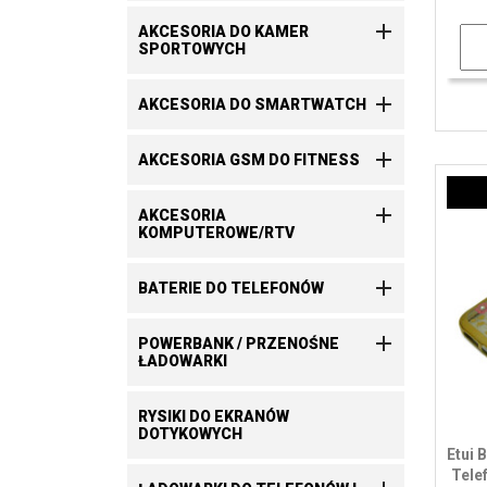

AKCESORIA DO KAMER
SPORTOWYCH

AKCESORIA DO SMARTWATCH

AKCESORIA GSM DO FITNESS

AKCESORIA
KOMPUTEROWE/RTV

BATERIE DO TELEFONÓW

POWERBANK / PRZENOŚNE
ŁADOWARKI
RYSIKI DO EKRANÓW
DOTYKOWYCH
Etui
Tele