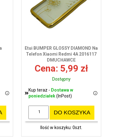
wy
a
Etui BUMPER GLOSSY DIAMOND Na
Telefon Xiaomi Redmi 4A 2016117
DMUCHAWCE
Cena: 5,99 zł
Dostępny
Kup teraz -
Dostawa w
poniedziałek
(InPost)
A
DO KOSZYKA
Ilość w koszyku: 0szt.