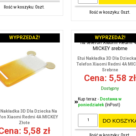
Ilość w koszyku: 0szt.
Ilość w koszyku: 0szt.
WYPRZEDAŻ!
WYPRZEDAŻ!
Etui Nakładka 3D Dla Dzieck
Telefon Xiaomi Redmi 4A MI
Srebrne
Cena: 5,58 zł
Dostępny
Kup teraz -
Dostawa w
poniedziałek
(InPost)
i Nakładka 3D Dla Dziecka Na
fon Xiaomi Redmi 4A MICKEY
DO KOSZYK
Złote
Cena: 5,58 zł
Ilość w koszyku: 0szt.