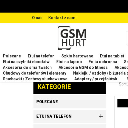
O nas
Kontakt z nami
Polecane
Etui na telefon
Szkło hartowane
Etui na tablet
Strona główna
Etui na telefon
Etui na telefon XIA
Etui na czytniki ebooków
Etui na laptop
Folia ochronna
S
Akcesoria do smartwatch
Akcesoria GSM do fitness
Akces
ETUI
Obudowy do telefonów i elementy
Naklejki / ozdoby / biżuteria
Zaproponuj produkt
Słuchawki / Zestawy słuchawkowe
Adaptery / przejściówki
I
Sortu
KATEGORIE
POLECANE

ETUI NA TELEFON