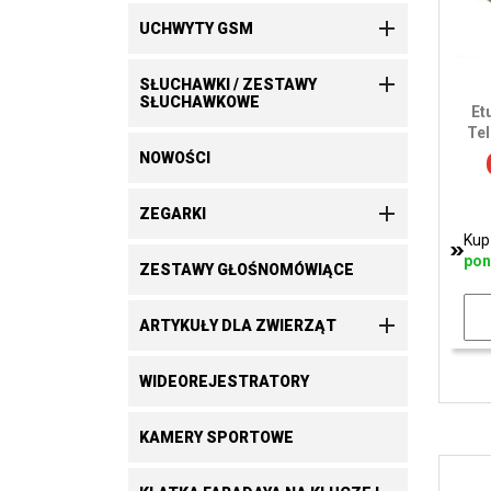

UCHWYTY GSM

SŁUCHAWKI / ZESTAWY
SŁUCHAWKOWE
Et
Tel
NOWOŚCI

ZEGARKI
Kup
pon
ZESTAWY GŁOŚNOMÓWIĄCE

ARTYKUŁY DLA ZWIERZĄT
WIDEOREJESTRATORY
KAMERY SPORTOWE