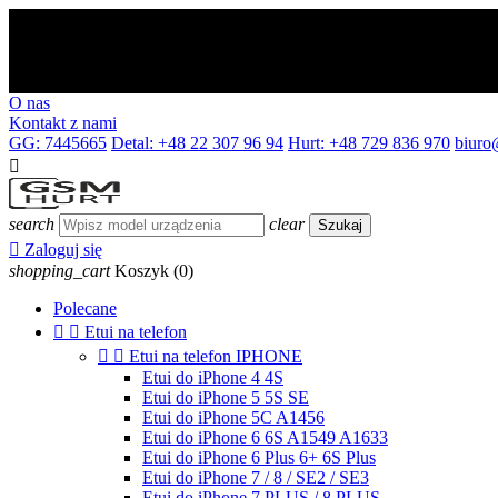
O nas
Kontakt z nami
GG: 7445665
Detal: +48 22 307 96 94
Hurt: +48 729 836 970
biuro

search
clear
Szukaj

Zaloguj się
shopping_cart
Koszyk
(0)
Polecane


Etui na telefon


Etui na telefon IPHONE
Etui do iPhone 4 4S
Etui do iPhone 5 5S SE
Etui do iPhone 5C A1456
Etui do iPhone 6 6S A1549 A1633
Etui do iPhone 6 Plus 6+ 6S Plus
Etui do iPhone 7 / 8 / SE2 / SE3
Etui do iPhone 7 PLUS / 8 PLUS