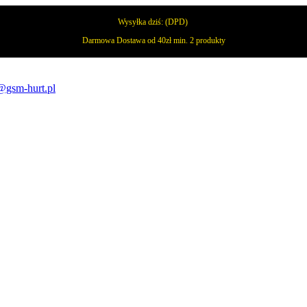
Wysyłka dziś:
(DPD)
Darmowa Dostawa od 40zł min. 2 produkty
@gsm-hurt.pl