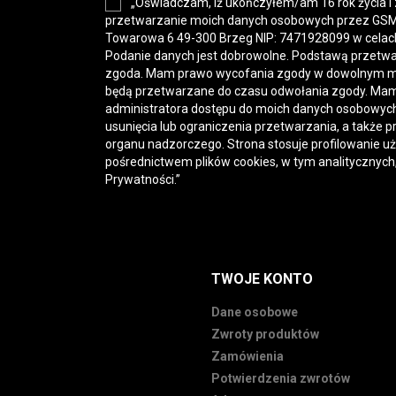
„Oświadczam, iż ukończyłem/am 16 rok życia i
przetwarzanie moich danych osobowych przez GSM-H
Towarowa 6 49-300 Brzeg NIP: 7471928099 w celac
Podanie danych jest dobrowolne. Podstawą przetwa
zgoda. Mam prawo wycofania zgody w dowolnym 
będą przetwarzane do czasu odwołania zgody. Mam
administratora dostępu do moich danych osobowych,
usunięcia lub ograniczenia przetwarzania, a także p
organu nadzorczego. Strona stosuje profilowanie u
pośrednictwem plików cookies, w tym analitycznych
Prywatności
.”
TWOJE KONTO
Dane osobowe
Zwroty produktów
Zamówienia
Potwierdzenia zwrotów