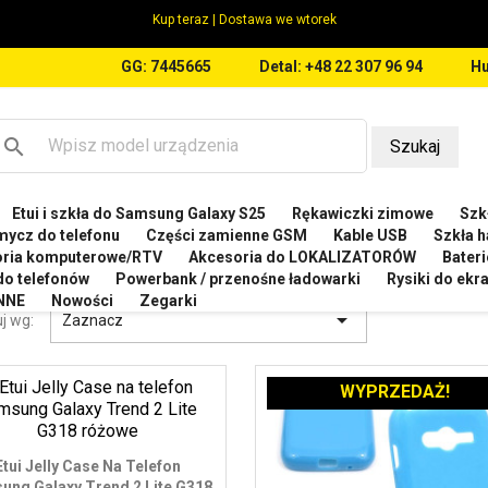
Kup teraz | Dostawa we wtorek
GG: 7445665
Detal: +48 22 307 96 94
Hu
search
Szukaj
Etui i szkła do Samsung Galaxy S25
Rękawiczki zimowe
Szkł
MSUNG
Etui do Samsung Galaxy ACE NXT G313
mycz do telefonu
Części zamienne GSM
Kable USB
Szkła h
oria komputerowe/RTV
Akcesoria do LOKALIZATORÓW
Bateri
I DO SAMSUNG GALAXY ACE NXT G313
 do telefonów
Powerbank / przenośne ładowarki
Rysiki do ek
NNE
Nowości
Zegarki

j wg:
Zaznacz
WYPRZEDAŻ!
Etui Jelly Case Na Telefon
ung Galaxy Trend 2 Lite G318