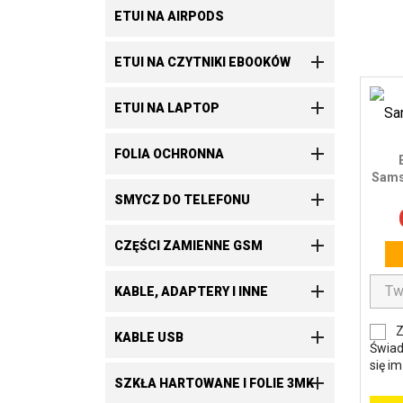
ETUI NA AIRPODS

ETUI NA CZYTNIKI EBOOKÓW

ETUI NA LAPTOP

FOLIA OCHRONNA
Sams

SMYCZ DO TELEFONU

CZĘŚCI ZAMIENNE GSM

KABLE, ADAPTERY I INNE
Z

KABLE USB
Świad
się i

SZKŁA HARTOWANE I FOLIE 3MK