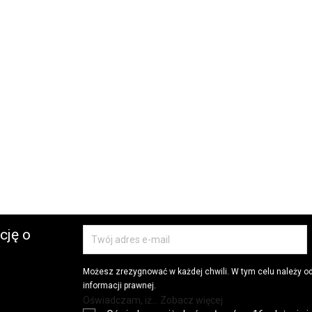
cję o
Możesz zrezygnować w każdej chwili. W tym celu należy o
informacji prawnej.
Oświadczam, iż... Zobacz więcej