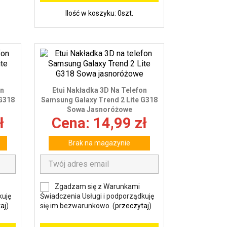
Ilość w koszyku: 0szt.
on
Etui Nakładka 3D Na Telefon
 G318
Samsung Galaxy Trend 2 Lite G318
Sowa Jasnoróżowe
ł
Cena: 14,99 zł
Brak na magazynie
Zgadzam się z Warunkami
kuję
Świadczenia Usługi i podporządkuję
aj
)
się im bezwarunkowo. (
przeczytaj
)