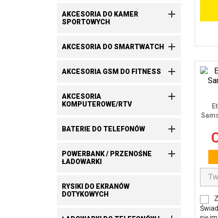

AKCESORIA DO KAMER
SPORTOWYCH

AKCESORIA DO SMARTWATCH

AKCESORIA GSM DO FITNESS

AKCESORIA
KOMPUTEROWE/RTV
E
Sams

BATERIE DO TELEFONÓW
C

POWERBANK / PRZENOŚNE
ŁADOWARKI
RYSIKI DO EKRANÓW
DOTYKOWYCH
Z
Świad
się i