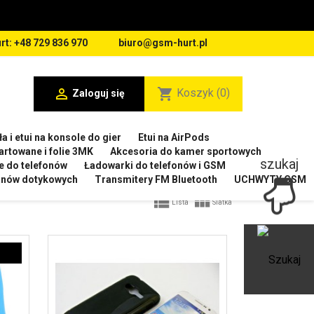
rt: +48 729 836 970
biuro@gsm-hurt.pl

shopping_cart
Koszyk
(0)
Zaloguj się
a i etui na konsole do gier
Etui na AirPods
artowane i folie 3MK
Akcesoria do kamer sportowych
szukaj
e do telefonów
Ładowarki do telefonów i GSM
ranów dotykowych
Transmitery FM Bluetooth
UCHWYTY GSM


Lista
Siatka
Ot