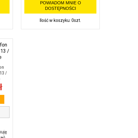
POWIADOM MNIE O
DOSTĘPNOŚCI
Ilość w koszyku: 0szt.
on
3 /
e
ł
kuję
aj
)