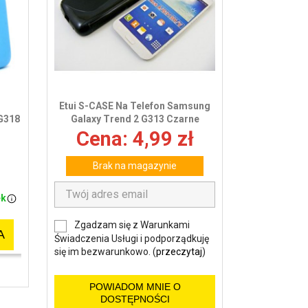
wy
Etui S-CASE Na Telefon Samsung
 G318
Galaxy Trend 2 G313 Czarne
Cena: 4,99 zł
Brak na magazynie
ek
Zgadzam się z Warunkami
A
Świadczenia Usługi i podporządkuję
się im bezwarunkowo. (
przeczytaj
)
POWIADOM MNIE O
DOSTĘPNOŚCI