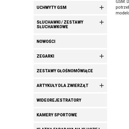
GSM. D

potrze
UCHWYTY GSM
modelo

SŁUCHAWKI / ZESTAWY
SŁUCHAWKOWE
NOWOŚCI

ZEGARKI
ZESTAWY GŁOŚNOMÓWIĄCE

ARTYKUŁY DLA ZWIERZĄT
WIDEOREJESTRATORY
KAMERY SPORTOWE