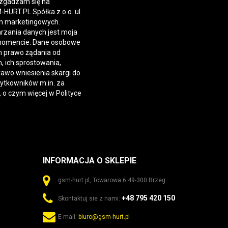
 zgadzam się na
URT.PL Spółka z o.o. ul.
h marketingowych.
rzania danych jest moja
momencie. Dane osobowe
 prawo żądania od
 ich sprostowania,
rawo wniesienia skargi do
żytkowników m.in. za
, o czym więcej w
Polityce
INFORMACJA O SKLEPIE
gsm-hurt.pl, Towarowa 6 49-300 Brzeg
+48 795 420 150
Skontaktuj sie z nami:
E-mail:
biuro@gsm-hurt.pl