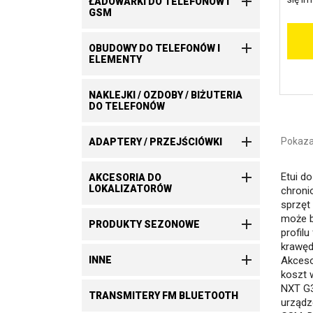

ŁADOWARKI DO TELEFONÓW I
GSM

OBUDOWY DO TELEFONÓW I
ELEMENTY
NAKLEJKI / OZDOBY / BIŻUTERIA
DO TELEFONÓW

Pokazan
ADAPTERY / PRZEJŚCIÓWKI

Etui d
AKCESORIA DO
LOKALIZATORÓW
chroni
sprzęt
może b

PRODUKTY SEZONOWE
profilu
krawęd

Akceso
INNE
koszt 
NXT G3
TRANSMITERY FM BLUETOOTH
urządz