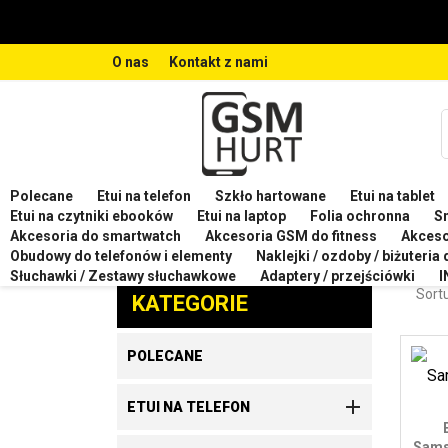
O nas
Kontakt z nami
Polecane
Etui na telefon
Szkło hartowane
Etui na tablet
Strona główna
Etui na telefon
Etui na telefon SA
Etui na czytniki ebooków
Etui na laptop
Folia ochronna
S
Akcesoria do smartwatch
Akcesoria GSM do fitness
Akces
ETU
Obudowy do telefonów i elementy
Naklejki / ozdoby / biżuteria
Zaproponuj produkt
Słuchawki / Zestawy słuchawkowe
Adaptery / przejściówki
I
Sortu
KATEGORIE
POLECANE

ETUI NA TELEFON
Sams