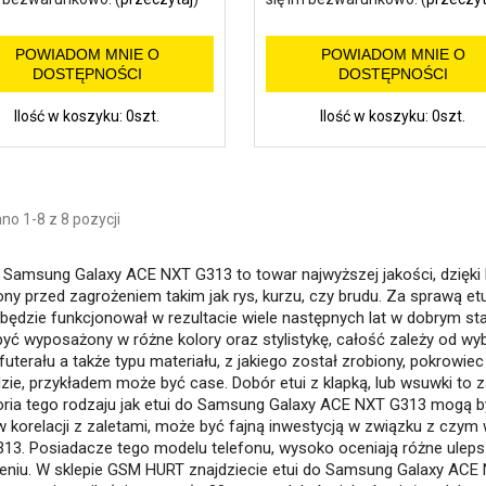
POWIADOM MNIE O
POWIADOM MNIE O
DOSTĘPNOŚCI
DOSTĘPNOŚCI
Ilość w koszyku: 0szt.
Ilość w koszyku: 0szt.
o 1-8 z 8 pozycji
o Samsung Galaxy ACE NXT G313 to towar najwyższej jakości, dzięki
ony przed zagrożeniem takim jak rys, kurzu, czy brudu. Za sprawą
 będzie funkcjonował w rezultacie wiele następnych lat w dobrym 
yć wyposażony w różne kolory oraz stylistykę, całość zależy od wy
 futerału a także typu materiału, z jakiego został zrobiony, pokrowie
zie, przykładem może być case. Dobór etui z klapką, lub wsuwki to 
ria tego rodzaju jak etui do Samsung Galaxy ACE NXT G313 mogą by
w korelacji z zaletami, może być fajną inwestycją w związku z czy
13. Posiadacze tego modelu telefonu, wysoko oceniają różne uleps
eniu. W sklepie GSM HURT znajdziecie etui do Samsung Galaxy ACE