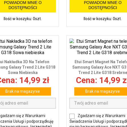
POWIADOM MNIE O
POWIADOM MNIE O
DOSTĘPNOŚCI
DOSTĘPNOŚCI
Ilość w koszyku: 0szt.
Ilość w koszyku: 0szt.
tui Nakładka 3D Na Telefon
Etui Smart Magnet Na Telef
ung Galaxy Trend 2 Lite G318
Samsung Galaxy Ace NXT G31
Sowa Niebieska
Trend 2 Lite G318 Srebrn
ena: 14,99 zł
Cena: 14,99 z
Brak na magazynie
Brak na magazynie
gadzam się z Warunkami
Zgadzam się z Warunkami
czenia Usługi i podporządkuję
Świadczenia Usługi i podporząd
m bezwarunkowo. (
przeczytaj
)
się im bezwarunkowo. (
przeczyt