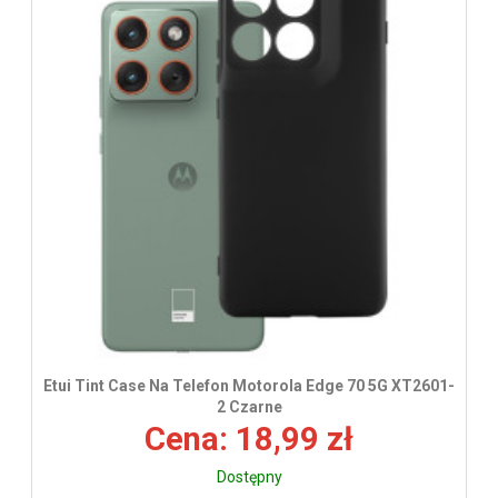
wys
Etui Tint Case Na Telefon Motorola Edge 70 5G XT2601-
2 Czarne
Cena: 18,99 zł
Dostępny