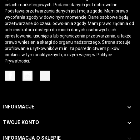
celach marketingowych. Podanie danych jest dobrowolne.
Podstawą przetwarzania danych jest moja zgoda. Mam prawo
wycofania zgody w dowolnym momencie. Dane osobowe będą
przetwarzane do czasu odwołania zgody. Mam prawo żądania od
administratora dostępu do moich danych osobowych, ich
sprostowania, usunięcia lub ograniczenia przetwarzania, a także
prawo wniesienia skargi do organu nadzorczego. Strona stosuje
profilowanie użytkowników m.in. za pośrednictwem plików
cookies, w tym analitycznych, o czym więcej w
Polityce
Prywatności
.”
Facebook
Instagram
TikTok

INFORMACJE

TWOJE KONTO
keyboard_arrow_down
INFORMACJA O SKLEPIE