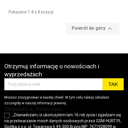
Pokazano 1-8 z 8 pozycji

Powrót do góry
Otrzymuj informację o nowościach i
wyprzedażach
Możesz zrezygnować w każdej chwili. W tym celu należy odnaleźć
szczegóły w naszej informacji prawnej.
Oświadczam, iż... Zobacz więcej
„Oświadczam, iż ukończyłem/am 16 rok życia i zgadzam się
na przetwarzanie moich danych osobowych przez GSM-HURT.PL
Spółka z o.o. ul. Towarowa 6 49-300 Brzeg NIP: 7471928099 w