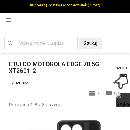
Kup teraz | Dostawa w poniedziałek (InPost)

search
Szukaj
ETUI DO MOTOROLA EDGE 70 5G
szukaj
XT2601-2

Zaznacz


Lista
Siatka
Pokazano 1-8 z 8 pozycji
Ot