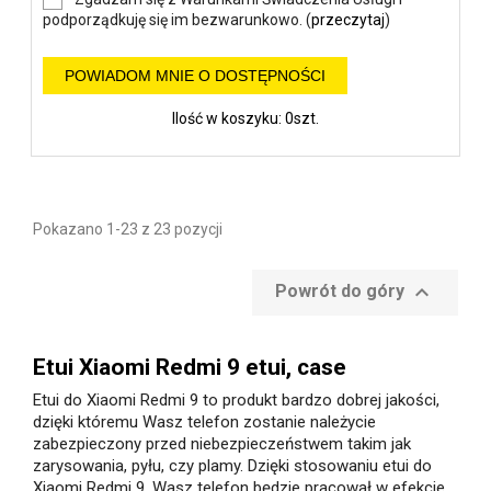
podporządkuję się im bezwarunkowo. (
przeczytaj
)
POWIADOM MNIE O DOSTĘPNOŚCI
Ilość w koszyku: 0szt.
Pokazano 1-23 z 23 pozycji

Powrót do góry
Etui Xiaomi Redmi 9 etui, case
Etui do Xiaomi Redmi 9 to produkt bardzo dobrej jakości,
dzięki któremu Wasz telefon zostanie należycie
zabezpieczony przed niebezpieczeństwem takim jak
zarysowania, pyłu, czy plamy. Dzięki stosowaniu etui do
Xiaomi Redmi 9, Wasz telefon będzie pracował w efekcie