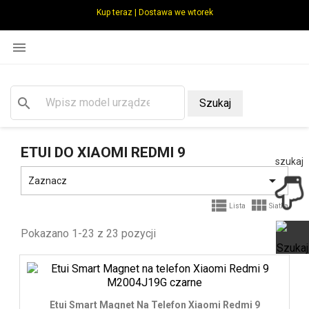
Kup teraz | Dostawa we wtorek

search
Szukaj
ETUI DO XIAOMI REDMI 9
szukaj

Zaznacz


Lista
Siatka
Pokazano 1-23 z 23 pozycji
Ot
Etui Smart Magnet Na Telefon Xiaomi Redmi 9