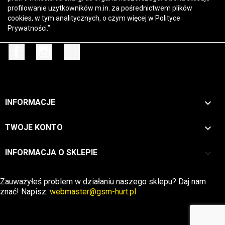
profilowanie użytkowników m.in. za pośrednictwem plików
cookies, w tym analitycznych, o czym więcej w
Polityce
Prywatności
.”
Facebook
Instagram
TikTok

INFORMACJE

TWOJE KONTO
keyboard_arrow_down
INFORMACJA O SKLEPIE
Zwrot →
Zauważyłeś problem w działaniu naszego sklepu? Daj nam
znać! Napisz:
webmaster@gsm-hurt.pl