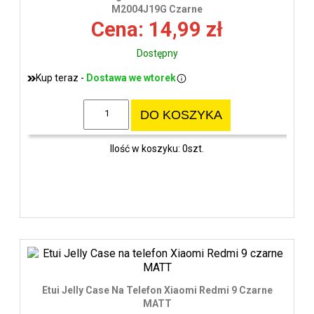
wys
M2004J19G Czarne
Cena: 14,99 zł
Dostępny
Kup teraz -
Dostawa we wtorek
DO KOSZYKA
Ilość w koszyku: 0szt.
Etui Jelly Case Na Telefon Xiaomi Redmi 9 Czarne
MATT