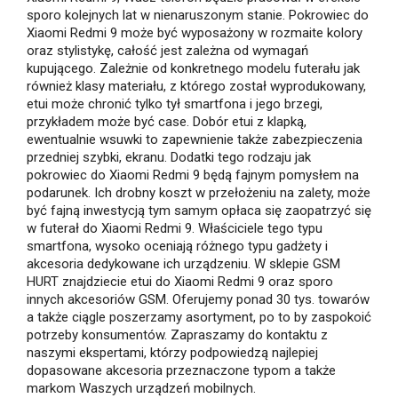
sporo kolejnych lat w nienaruszonym stanie. Pokrowiec do
Xiaomi Redmi 9 może być wyposażony w rozmaite kolory
oraz stylistykę, całość jest zależna od wymagań
kupującego. Zależnie od konkretnego modelu futerału jak
również klasy materiału, z którego został wyprodukowany,
etui może chronić tylko tył smartfona i jego brzegi,
przykładem może być case. Dobór etui z klapką,
ewentualnie wsuwki to zapewnienie także zabezpieczenia
przedniej szybki, ekranu. Dodatki tego rodzaju jak
pokrowiec do Xiaomi Redmi 9 będą fajnym pomysłem na
podarunek. Ich drobny koszt w przełożeniu na zalety, może
być fajną inwestycją tym samym opłaca się zaopatrzyć się
w futerał do Xiaomi Redmi 9. Właściciele tego typu
smartfona, wysoko oceniają różnego typu gadżety i
akcesoria dedykowane ich urządzeniu. W sklepie GSM
HURT znajdziecie etui do Xiaomi Redmi 9 oraz sporo
innych akcesoriów GSM. Oferujemy ponad 30 tys. towarów
a także ciągle poszerzamy asortyment, po to by zaspokoić
potrzeby konsumentów. Zapraszamy do kontaktu z
naszymi ekspertami, którzy podpowiedzą najlepiej
dopasowane akcesoria przeznaczone typom a także
markom Waszych urządzeń mobilnych.