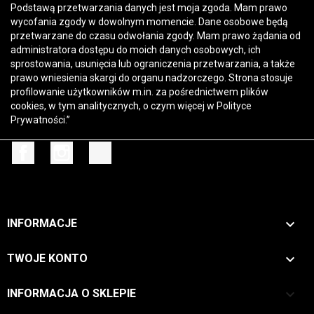
Podstawą przetwarzania danych jest moja zgoda. Mam prawo
wycofania zgody w dowolnym momencie. Dane osobowe będą
przetwarzane do czasu odwołania zgody. Mam prawo żądania od
administratora dostępu do moich danych osobowych, ich
sprostowania, usunięcia lub ograniczenia przetwarzania, a także
prawo wniesienia skargi do organu nadzorczego. Strona stosuje
profilowanie użytkowników m.in. za pośrednictwem plików
cookies, w tym analitycznych, o czym więcej w
Polityce
Prywatności
.”
Facebook
Instagram
TikTok

INFORMACJE

TWOJE KONTO
keyboard_arrow_down
INFORMACJA O SKLEPIE