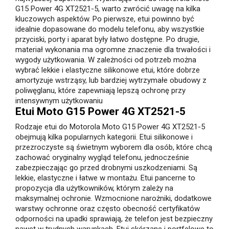
G15 Power 4G XT2521-5, warto zwrócić uwagę na kilka
kluczowych aspektów. Po pierwsze, etui powinno być
idealnie dopasowane do modelu telefonu, aby wszystkie
przyciski, porty i aparat były łatwo dostępne. Po drugie,
materiał wykonania ma ogromne znaczenie dla trwałości i
wygody użytkowania. W zależności od potrzeb można
wybrać lekkie i elastyczne silikonowe etui, które dobrze
amortyzuje wstrząsy, lub bardziej wytrzymałe obudowy z
poliwęglanu, które zapewniają lepszą ochronę przy
intensywnym użytkowaniu
Etui Moto G15 Power 4G XT2521-5
Rodzaje etui do Motorola Moto G15 Power 4G XT2521-5
obejmują kilka popularnych kategorii. Etui silikonowe i
przezroczyste są świetnym wyborem dla osób, które chcą
zachować oryginalny wygląd telefonu, jednocześnie
zabezpieczając go przed drobnymi uszkodzeniami. Są
lekkie, elastyczne i łatwe w montażu. Etui pancerne to
propozycja dla użytkowników, którym zależy na
maksymalnej ochronie. Wzmocnione narożniki, dodatkowe
warstwy ochronne oraz często obecność certyfikatów
odporności na upadki sprawiają, że telefon jest bezpieczny