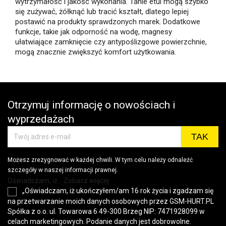
wytrzymałość i jakość wykonania. Tanie etui mogą szybko
się zużywać, żółknąć lub tracić kształt, dlatego lepiej
postawić na produkty sprawdzonych marek. Dodatkowe
funkcje, takie jak odporność na wodę, magnesy
ułatwiające zamknięcie czy antypoślizgowe powierzchnie,
mogą znacznie zwiększyć komfort użytkowania.
Otrzymuj informację o nowościach i
wyprzedażach
Możesz zrezygnować w każdej chwili. W tym celu należy odnaleźć
szczegóły w naszej informacji prawnej.
Oświadczam, iż... Zobacz więcej
„Oświadczam, iż ukończyłem/am 16 rok życia i zgadzam się
na przetwarzanie moich danych osobowych przez GSM-HURT.PL
Spółka z o.o. ul. Towarowa 6 49-300 Brzeg NIP: 7471928099 w
celach marketingowych. Podanie danych jest dobrowolne.