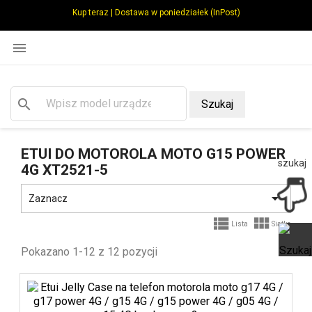
Kup teraz | Dostawa w poniedziałek (InPost)

search
Szukaj
ETUI DO MOTOROLA MOTO G15 POWER
szukaj
4G XT2521-5

Zaznacz


Lista
Siatka
Pokazano 1-12 z 12 pozycji
Ot