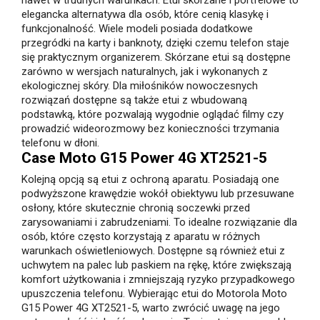
nawet w trudnych warunkach. Etui skórzane i portfelowe to
elegancka alternatywa dla osób, które cenią klasykę i
funkcjonalność. Wiele modeli posiada dodatkowe
przegródki na karty i banknoty, dzięki czemu telefon staje
się praktycznym organizerem. Skórzane etui są dostępne
zarówno w wersjach naturalnych, jak i wykonanych z
ekologicznej skóry. Dla miłośników nowoczesnych
rozwiązań dostępne są także etui z wbudowaną
podstawką, które pozwalają wygodnie oglądać filmy czy
prowadzić wideorozmowy bez konieczności trzymania
telefonu w dłoni.
Case Moto G15 Power 4G XT2521-5
Kolejną opcją są etui z ochroną aparatu. Posiadają one
podwyższone krawędzie wokół obiektywu lub przesuwane
osłony, które skutecznie chronią soczewki przed
zarysowaniami i zabrudzeniami. To idealne rozwiązanie dla
osób, które często korzystają z aparatu w różnych
warunkach oświetleniowych. Dostępne są również etui z
uchwytem na palec lub paskiem na rękę, które zwiększają
komfort użytkowania i zmniejszają ryzyko przypadkowego
upuszczenia telefonu. Wybierając etui do Motorola Moto
G15 Power 4G XT2521-5, warto zwrócić uwagę na jego