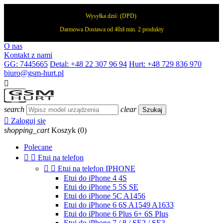
Wysyłka dziś:
(DPD)
Darmowa Dostawa od 40zł min. 2 produkty
O nas
Kontakt z nami
GG: 7445665
Detal: +48 22 307 96 94
Hurt: +48 729 836 970
biuro@gsm-hurt.pl

search
clear
Szukaj

Zaloguj się
shopping_cart
Koszyk
(0)
Polecane


Etui na telefon


Etui na telefon IPHONE
Etui do iPhone 4 4S
Etui do iPhone 5 5S SE
Etui do iPhone 5C A1456
Etui do iPhone 6 6S A1549 A1633
Etui do iPhone 6 Plus 6+ 6S Plus
Etui do iPhone 7 / 8 / SE2 / SE3